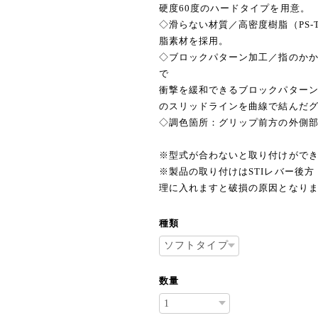
硬度60度のハードタイプを用意。
◇滑らない材質／高密度樹脂（PS-
脂素材を採用。
◇ブロックパターン加工／指のか
で
衝撃を緩和できるブロックパター
のスリッドラインを曲線で結んだ
◇調色箇所：グリップ前方の外側部
※型式が合わないと取り付けがで
※製品の取り付けはSTIレバー後
理に入れますと破損の原因となり
種類
数量