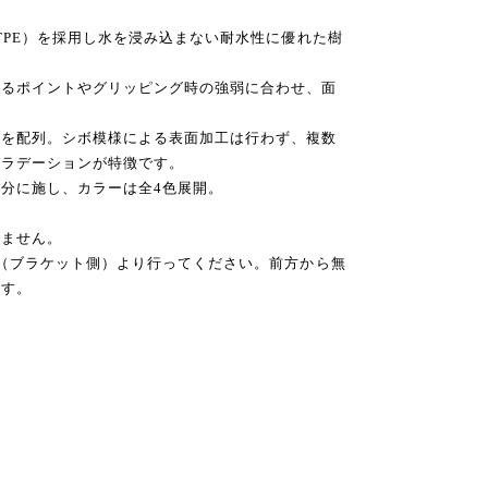
TPE）を採用し水を浸み込まない耐水性に優れた樹
かるポイントやグリッピング時の強弱に合わせ、面
ンを配列。シボ模様による表面加工は行わず、複数
グラデーションが特徴です。
分に施し、カラーは全4色展開。
きません。
方（ブラケット側）より行ってください。前方から無
ます。