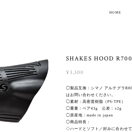
HOME
SHAKES HOOD R700
¥3,300
◯製品互換：シマノ アルテグラR8000
はお問い合わせください。
◯素材：高密度樹脂（PS-TPE）
◯重量：ペア43g 公差：±2g
◯原産地：made in japan
◯商品特長：
◇ハードとソフト／好みに合わせて